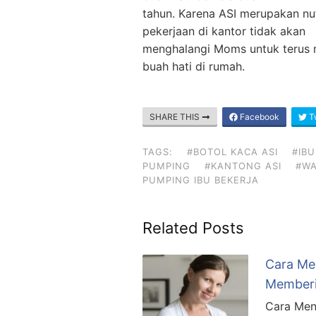
tahun. Karena ASI merupakan nut
pekerjaan di kantor tidak akan
menghalangi Moms untuk terus 
buah hati di rumah.
SHARE THIS
Facebook
Tw
TAGS:
#BOTOL KACA ASI
#IB
PUMPING
#KANTONG ASI
#WA
PUMPING IBU BEKERJA
Related Posts
Cara Me
Memberi
Cara Men