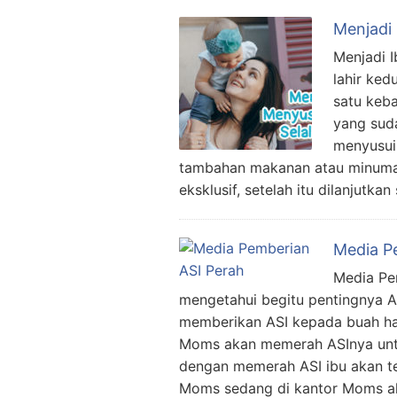
Menjadi
Menjadi 
lahir ked
satu keba
yang sud
menyusui
tambahan makanan atau minuman 
eksklusif, setelah itu dilanjutka
Media P
Media Pe
mengetahui begitu pentingnya AS
memberikan ASI kepada buah hat
Moms akan memerah ASInya untu
dengan memerah ASI ibu akan t
Moms sedang di kantor Moms a