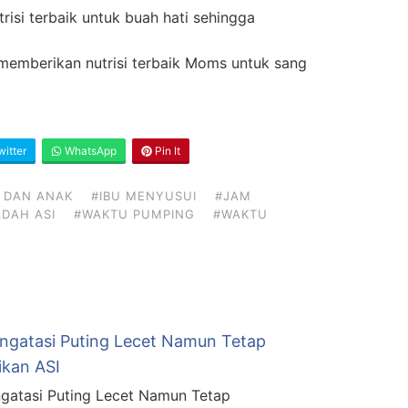
risi terbaik untuk buah hati sehingga
memberikan nutrisi terbaik Moms untuk sang
itter
WhatsApp
Pin It
U DAN ANAK
#IBU MENYUSUI
#JAM
DAH ASI
#WAKTU PUMPING
#WAKTU
ngatasi Puting Lecet Namun Tetap
kan ASI
gatasi Puting Lecet Namun Tetap