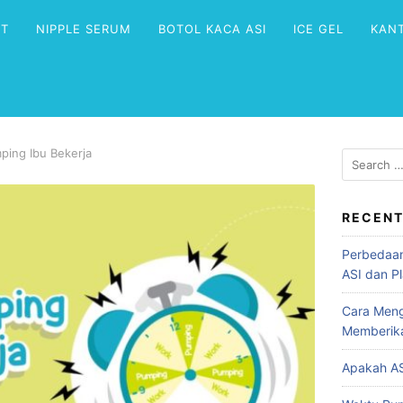
NT
NIPPLE SERUM
BOTOL KACA ASI
ICE GEL
KAN
ping Ibu Bekerja
RECENT
Perbedaan
ASI dan Pl
Cara Meng
Memberik
Apakah AS