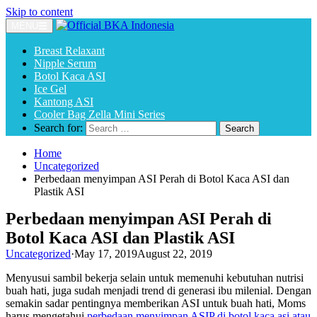
Skip to content
MENU
Breast Relaxant
Nipple Serum
Botol Kaca ASI
Ice Gel
Kantong ASI
Cooler Bag Zella Mini Series
Search for:
Home
Uncategorized
Perbedaan menyimpan ASI Perah di Botol Kaca ASI dan
Plastik ASI
Perbedaan menyimpan ASI Perah di
Botol Kaca ASI dan Plastik ASI
Uncategorized
·
May 17, 2019
August 22, 2019
Menyusui sambil bekerja selain untuk memenuhi kebutuhan nutrisi
buah hati, juga sudah menjadi trend di generasi ibu milenial. Dengan
semakin sadar pentingnya memberikan ASI untuk buah hati, Moms
harus mengetahui
perbedaan menyimpan ASIP di botol kaca asi atau