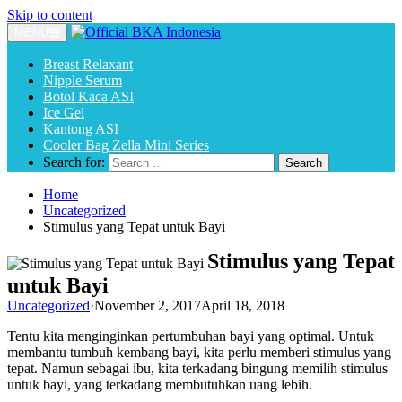
Skip to content
MENU
Breast Relaxant
Nipple Serum
Botol Kaca ASI
Ice Gel
Kantong ASI
Cooler Bag Zella Mini Series
Search for:
Home
Uncategorized
Stimulus yang Tepat untuk Bayi
Stimulus yang Tepat
untuk Bayi
Uncategorized
·
November 2, 2017
April 18, 2018
Tentu kita menginginkan pertumbuhan bayi yang optimal. Untuk
membantu tumbuh kembang bayi, kita perlu memberi stimulus yang
tepat. Namun sebagai ibu, kita terkadang bingung memilih stimulus
untuk bayi, yang terkadang membutuhkan uang lebih.