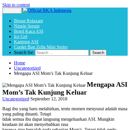
Skip to content
MENU
Breast Relaxant
Nipple Serum
Botol Kaca ASI
Ice Gel
Kantong ASI
Cooler Bag Zella Mini Series
Search for:
Home
Uncategorized
Mengapa ASI Mom’s Tak Kunjung Keluar
Mengapa ASI
Mom’s Tak Kunjung Keluar
Uncategorized
·
September 12, 2018
Bagi ibu yang baru melahirkan, tentu momen menyusui adalah masa
yang paling dinanti. Tetapi
tidak semua ibu dapat langsung mengeluarkan ASI. Mungkin
keadaan ini akan menyebabkan rasa
kecewa atau bersalah pada sebagian Mom’s. Tetapi tidak perlu