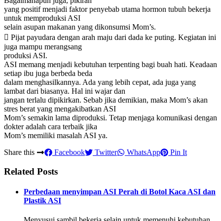
Bagaimanapun juga, pikiran
yang positif menjadi faktor penyebab utama hormon tubuh bekerja
untuk memproduksi ASI
selain asupan makanan yang dikonsumsi Mom’s.
 Pijat payudara dengan arah maju dari dada ke puting. Kegiatan ini
juga mampu merangsang
produksi ASI.
ASI memang menjadi kebutuhan terpenting bagi buah hati. Keadaan
setiap ibu juga berbeda beda
dalam menghasilkannya. Ada yang lebih cepat, ada juga yang
lambat dari biasanya. Hal ini wajar dan
jangan terlalu dipikirkan. Sebab jika demikian, maka Mom’s akan
stres berat yang mengakibatkan ASI
Mom’s semakin lama diproduksi. Tetap menjaga komunikasi dengan
dokter adalah cara terbaik jika
Mom’s memiliki masalah ASI ya.
Share this
Facebook
Twitter
WhatsApp
Pin It
Related Posts
Perbedaan menyimpan ASI Perah di Botol Kaca ASI dan
Plastik ASI
Menyusui sambil bekerja selain untuk memenuhi kebutuhan