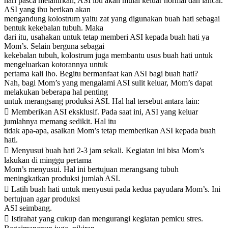
hari pasca melahirkan, ASI ibu akan mulai keluar normal dan lancar.
ASI yang ibu berikan akan
mengandung kolostrum yaitu zat yang digunakan buah hati sebagai
bentuk kekebalan tubuh. Maka
dari itu, usahakan untuk tetap memberi ASI kepada buah hati ya
Mom’s. Selain berguna sebagai
kekebalan tubuh, kolostrum juga membantu usus buah hati untuk
mengeluarkan kotorannya untuk
pertama kali lho. Begitu bermanfaat kan ASI bagi buah hati?
Nah, bagi Mom’s yang mengalami ASI sulit keluar, Mom’s dapat
melakukan beberapa hal penting
untuk merangsang produksi ASI. Hal hal tersebut antara lain:
 Memberikan ASI eksklusif. Pada saat ini, ASI yang keluar
jumlahnya memang sedikit. Hal itu
tidak apa-apa, asalkan Mom’s tetap memberikan ASI kepada buah
hati.
 Menyusui buah hati 2-3 jam sekali. Kegiatan ini bisa Mom’s
lakukan di minggu pertama
Mom’s menyusui. Hal ini bertujuan merangsang tubuh
meningkatkan produksi jumlah ASI.
 Latih buah hati untuk menyusui pada kedua payudara Mom’s. Ini
bertujuan agar produksi
ASI seimbang.
 Istirahat yang cukup dan mengurangi kegiatan pemicu stres.