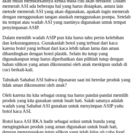
akan mulai memikirkannya ketika masa cuti akan berakhir. Dalam
memerah ASI ada beberapa hal yang harus disiapkan, antara lain
metode memerah ASI yang akan digunakan, apakah ingin memerah
dengan menggunakan tangan ataukah menggunakan pompa. Setelah
itu tempat atau wadah ASI yang nantinya digunakan untuk tempat
penyimpanan ASIP.
Dalam memilih wadah ASIP pun kita harus tahu persis kelebihan
dan kekurangannya. Gunakanlah botol yang terbuat dari kaca
karena botol yang terbuat dari kaca lebih tahan lama dan aman
dibandingkan dengan botol plastik. Selain itu tutup yang
digunakanpun tetap harus diperhatikan dan pilihlah tutup dengan
bahan silikon yang aman dikonsumsi oleh anak meskipun sudah di
cuci berkali-kali.
Tahukah Sahabat ASI bahwa dipasaran saat ini beredar produk yang
tidak aman dikonsumsi oleh anak?
Oleh karena itu kita sebagai orang tua harus pandai-pandai memilih
produk yang kita gunakan untuk buah hati. Salah satunya adalah
wadah yang Sahabat ASI gunakan untuk menyimpan ASIP yaitu
botol kaca ASI.
Botol kaca ASI BKA hadir sebagai solusi untuk bunda yang
menginginkan produk yang aman digunakan untuk buah hati,
dengan menggunakan tutup silikon yang telah lulus uji coba food