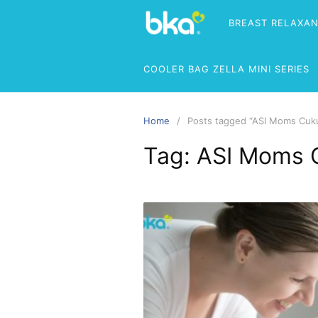
BREAST RELAXA
COOLER BAG ZELLA MINI SERIES
Home
Posts tagged “ASI Moms Cuku
Tag:
ASI Moms C