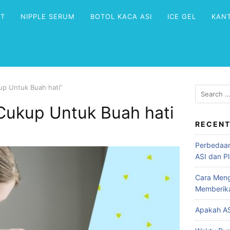
NT
NIPPLE SERUM
BOTOL KACA ASI
ICE GEL
KAN
p Untuk Buah hati”
ukup Untuk Buah hati
RECENT
Perbedaan
ASI dan Pl
Cara Meng
Memberik
Apakah AS