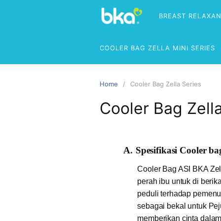
BREAST RELAXA
COOLER BAG ZELLA MINI SERIES
Home
Cooler Bag Zella Series
Cooler Bag Zell
A.
Spesifikasi Cooler b
Cooler Bag ASI BKA Zel
perah ibu untuk di berik
peduli terhadap pemenuh
sebagai bekal untuk Pej
memberikan cinta dalam 