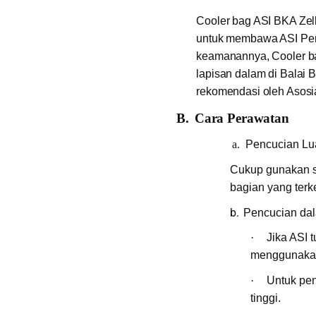
Cooler bag ASI BKA Zell
untuk membawa ASI Perah
keamanannya, Cooler ba
lapisan dalam di Balai 
rekomendasi oleh Asosia
B.
Cara Perawatan
a.
Pencucian Lu
Cukup gunakan s
bagian yang terk
b.
Pencucian da
·
Jika ASI 
menggunakan
·
Untuk pen
tinggi.