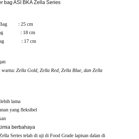
r bag ASI BKA Zella Series
er Bag : 25 cm
r Bag : 18 cm
er Bag : 17 cm
gan
n warna:
Zella Gold, Zella Red, Zella Blue, dan Zella
lebih lama
nan yang fleksibel
kan
kimia berbahaya
la Series telah di uji di Food Grade lapisan dalan di