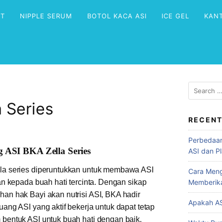
NT
NIPPLE SERUM
BOTOL KACA ASI
ICE GEL
KAN
a Series
RECENT
Perbedaan
ag ASI BKA Zella Series
ASI dan Pl
la series diperuntukkan untuk membawa ASI
Cara Meng
an kepada buah hati tercinta. Dengan sikap
Memberik
an hak Bayi akan nutrisi ASI, BKA hadir
Apakah AS
uang ASI yang aktif bekerja untuk dapat tetap
bentuk ASI untuk buah hati dengan baik.