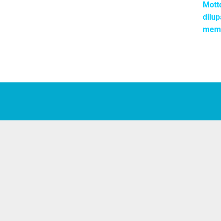
Mott
dilup
memp