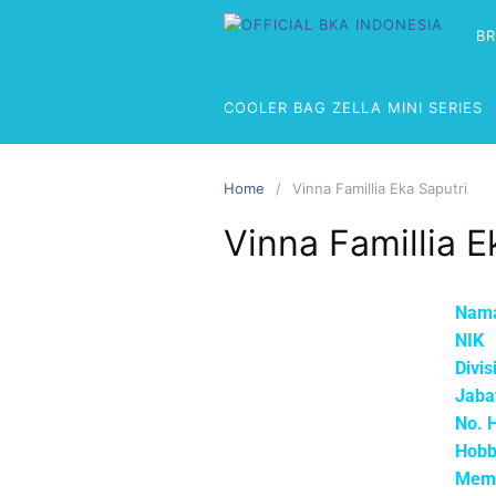
B
COOLER BAG ZELLA MINI SERIES
Home
Vinna Famillia Eka Saputri
Vinna Famillia E
Na
NI
Divi
Jabat
No. 
Hobb
Mem