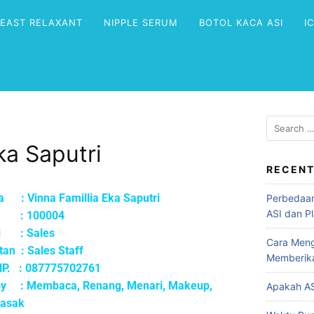
REAST RELAXANT
NIPPLE SERUM
BOTOL KACA ASI
I
ka Saputri
RECENT
ma :
Vinna Famillia Eka Saputri
Perbedaan
ASI dan Pl
K :
100004
si : Sales
Cara Meng
an : Sales Staff
Memberik
HP. :
087775702761
y : Membaca, Renang, Menari, Makeup,
Apakah AS
asak