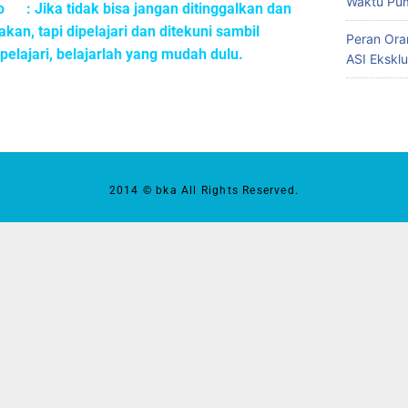
Waktu Pum
o : Jika tidak bisa jangan ditinggalkan dan
akan, tapi dipelajari dan ditekuni sambil
Peran Ora
elajari, belajarlah yang mudah dulu.
ASI Eksklu
2014 © bka All Rights Reserved.